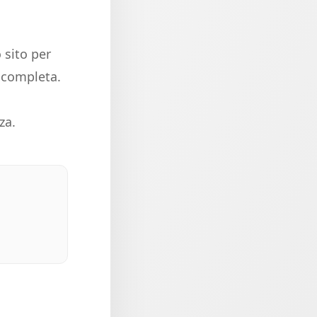
 sito per
e completa.
za.