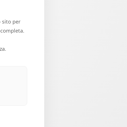
 sito per
e completa.
za.