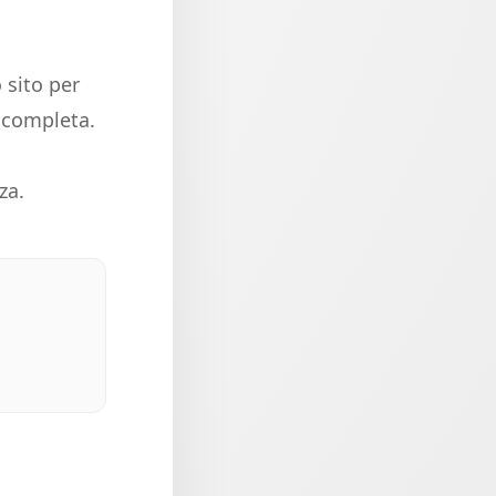
 sito per
e completa.
za.