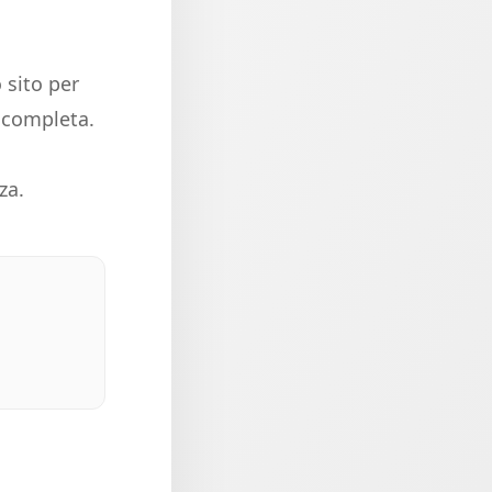
 sito per
e completa.
za.