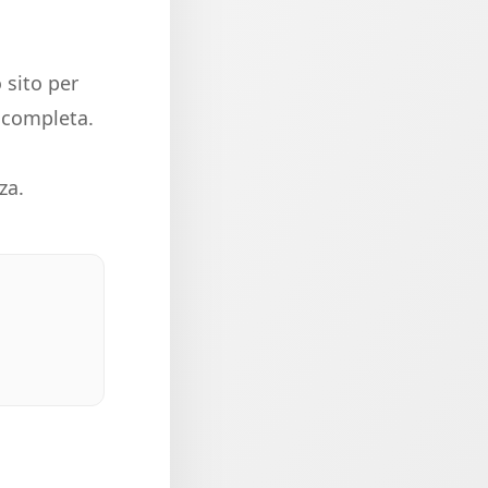
 sito per
e completa.
za.