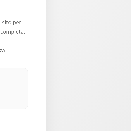
 sito per
e completa.
za.