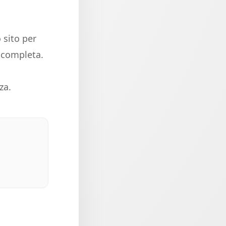
 sito per
e completa.
za.