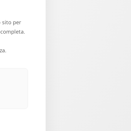
 sito per
e completa.
za.