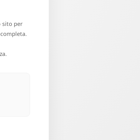
 sito per
e completa.
za.