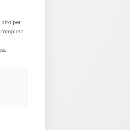
 sito per
e completa.
za.