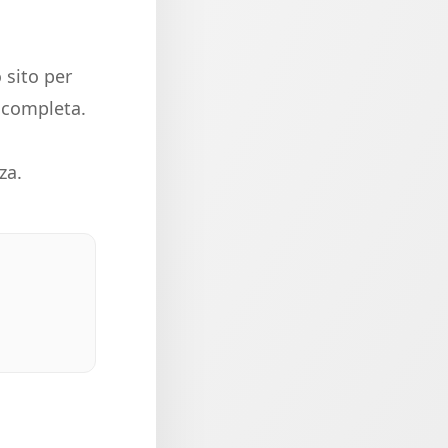
 sito per
e completa.
za.